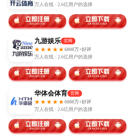
虎扑04月26日讯 在刚刚结束的LCK常规赛的比赛中，Kiin
两局合砍8/3/18的战绩，拿下GEN对阵NS系列赛MVP
来源：虎扑电竞