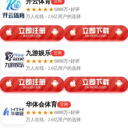
记剩余预约量均为0，韶关、清远、湛江等地仍有少量余号。...
6-06-06
133
雷斯特、查理-克雷斯维尔首发，法蒂、巴洛贡出
联赛联赛第31轮，图卢兹主场对阵摩纳哥。图卢兹首发：圣地亚哥-伊达尔戈
雷斯维尔,尼古拉森,梅塔利,雷斯特...
6-06-06
142
离极限或许只差一线 南京天之蓝88-90北京北汽
6-06-05
136
斯：米纳、塞巴斯蒂亚诺-埃斯波西托首发，扎尼