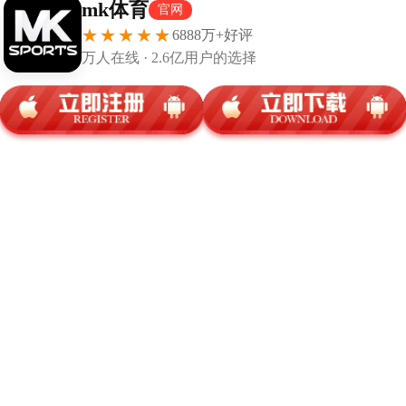
会中国体育代表团在京成立
沙会中国体育代表团成立动员会15日在北京召开。三亚亚沙会中国体育代表团
国参加亚沙会以来参赛率最高的一届。...
6-05-10
186
晒照庆祝胜利：又迈出一步，很高兴回归
萨卡伤愈复出替补出场，阿森纳主场1-0击败纽卡。萨卡社媒晒出照片，配文
6-04-28
218
萨高管嘲讽皇马：要不是依靠裁判偏袒，皇马可
战平贝蒂斯赛后，前巴萨高管托尼・弗雷克萨做客体育评论节目《控球》时
示本场主裁判索托・格拉多的判罚尺度明显偏向皇马。他直言：“无论用何种