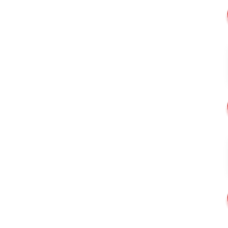
北京时间5月9日意大利足球顶
纳,泽-佩德罗,阿尔贝托-多塞纳,
[
德甲
]
xiaoqiao
202
西甲收官总结：塞尔
体坛周报全媒体驻西班牙记者
个更刺激的剧本，如果轮到自
罕见的紧张情绪，鲜有人想到已
[
德甲
]
xiaoqiao
202
kaiyun-米兰或考
【MatteMoretto】🚨福
[
德甲
]
xiaoqiao
202