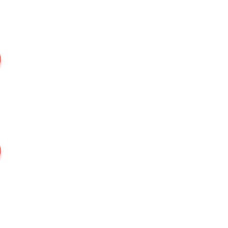
战
,拉塞尔-罗,帕普-迪奥普,多努姆,克里斯蒂安-卡塞雷斯,亚
奥洛、阿蒂尔-阿塔出战