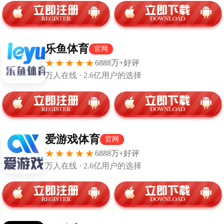
。很高兴回归。”
下一篇
决赛曼城队内最佳球员
开云-边路尖刀！多库是本赛季
相关内容
任主裁的亚足联裁判
开云app-广东多地“520”
2026-06-16
，法蒂、巴洛贡出战
开云app-战报｜距离极限或许
2026-06-06
奥洛、阿蒂尔-阿塔出战
西甲收官总结：塞尔塔侥幸保
2026-05-11
|评估_新浪体育_新浪新闻
开云注册-三亚亚沙会中国体
2026-05-10
皇马可以包揽所有冠军
开云注册-爱德华兹：我最近看韦
2026-04-28