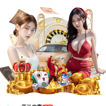
甲
德甲
西甲
欧冠
关于我们
萨卡社媒晒照庆祝胜利：又迈出一步
xiaoqiao
2026-04-28 21:02:00
217