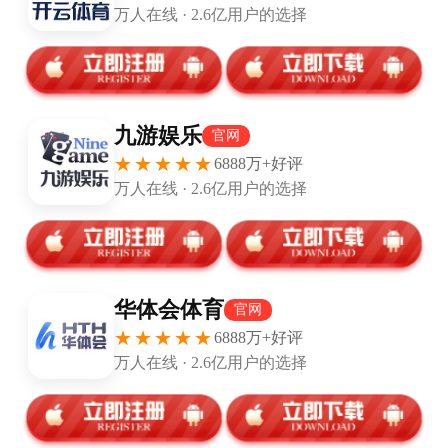
毕包
下一篇
花花公子！汤普森女友社媒发文控诉其出轨行为
相关内容
kaiyun官网-| 吃不到卤肉饭就罢录的主持人你见过吗?我
见过!
开云-名嘴开炮！直言布伦森价值不输东契奇 称后者防守
态度散漫！
kaiyun-【圣城时间】12战7胜马刺状态回暖！德罗赞：真
的吗？
开云登录入口-姆巴佩有梦 今年想拿欧冠欧洲杯冠军和奥
运金牌！