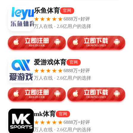
开云登录入口-詹姆斯：我有极强的好胜心 上次停摆差点
想去打NFL
开云app-邮报：埃因霍温考虑挖角范布隆克霍斯特，利物
浦教练组恐再遭动荡
开云登录入口-荷甲球员霍尔特比重伤引微型护腿板争议|
联赛|凯文-霍尔特|刘易斯|伤病|规则_新浪体育_新浪新闻
kaiyun官网-【体坛篮球秀】CBA要来了，我们有点儿
料，给您爆一爆
kaiyun-图片报：格雷罗预计伤缺两周，无缘对巴黎两回合
欧冠半决赛
开云app-超级替补！多森姆是季后赛历史首位40+5三分
+三分100%的球员