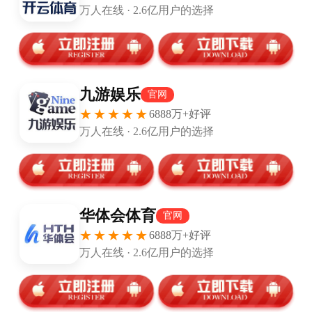
4月28日讯 《每日邮报》报道，斯洛特的幕后团队今夏可
能再次面临变动，他的前东家费耶诺德正筹划聘请其助理
教练乔瓦尼·范布隆克霍斯特。
范布隆克霍斯特在利物浦教练组中位列斯洛特及其左膀右
臂西普克·胡尔肖夫之后，是第三号人物，如今他已成为费
耶诺德的目标。
这一职位很可能是技术总监，因为斯洛特的前东家自身也
将经历大规模人事变动，首席执行官丹尼斯·特克洛泽即将
离任，而顾问迪克·艾德沃卡特等人的处境同样充满变数。