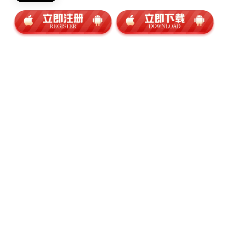
皇致辞
下一篇
kaiyun官网-于帕梅卡诺：期待与登贝莱同场竞技，
如今他已是金球奖得主
相关内容
kaiyun-匹克被指拖欠赞助费、员工薪资，董事长许景南否
认欠款，同期NBA球员中国行照常推进
kaiyun官网-1980年钟伟直呼毛主席大名，黄克诚举拐怒
斥：你老小子真是忘了本
开云app-詹姆斯燃尽湖人3-0火箭 老詹带队过首轮就是G
OAT？
开云登录入口-冲冠比得分超科比更重要！湖人引援减压詹