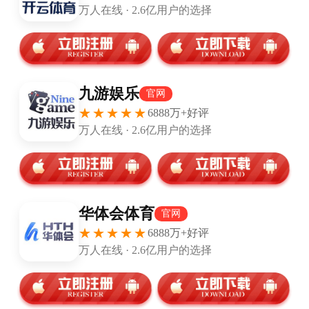
最近10年，法国队一共与中国队交手4次，战绩为0胜4
负，且一盘未赢。不过，法国队认为这届世乒赛上的中国
队没有那么可怕了。在中国队1-3爆冷输给韩国队后，西
蒙-高茨曾表示：“我们能明显看到中国队状态低迷，信心