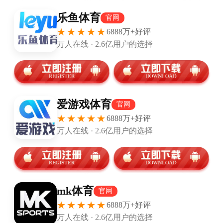
在命悬一线的情况下对朱婷做了更进一步的拦防布阵，相
对上一场比赛来说有了一定的效果。本场比赛，北京女排
终于在网口拦死了朱婷的进攻，后排也有多次亮眼的防守
起球。不过，作为一名能力超强的攻手，朱婷在受到盯防
后不断变换自己的进攻手段以及线路，全场比赛依旧51扣
28中，拿出了55%的高成功率，并荣膺得分王。
不过，朱婷对于天津女排这个整体的意义不仅仅只是得分
这么简单。如果说朱婷今天在网口发挥出了她的正常水
准，那么本场比赛朱婷在后排的保障就堪称惊艳。不仅如
此，朱婷还能够在落后的情况下频频站出来挽救局势，适
应球的能力也非常强，最终凭借着自己的高水平发挥成功
帮助天津女排昂首挺进了决赛。
本场比赛结束后，天津女排就在朱婷的带领下以全胜的战
绩挺进了本赛季排超联赛的最终对决，并且也向着队史上